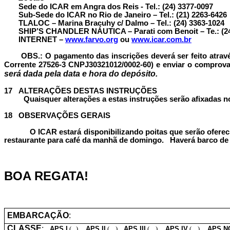
Sede do ICAR em Angra dos Reis - Tel.: (24) 3377-0097
Sub-Sede do ICAR no Rio de Janeiro – Tel.: (21) 2263-6426
TLALOC – Marina Bracuhy c/ Dalmo – Tel.: (24) 3363-1024
SHIP’S CHANDLER NÁUTICA – Parati com Benoit – Te.: (24
INTERNET –
www.farvo.org
ou
www.icar.com.br
OBS.: O pagamento das inscrições deverá ser feito atra
Corrente 27526-3 CNPJ30321012/0002-60) e enviar o comprova
será dada pela data e hora do depósito.
17
ALTERAÇÕES DESTAS INSTRUÇÕES
Quaisquer alterações a estas instruções serão afixadas n
18
OBSERVAÇÕES GERAIS
O ICAR estará disponibilizando poitas que serão ofereci
restaurante para café da manhã de domingo. Haverá barco de a
BOA REGATA!
EMBARCAÇÃO
:
CLASSE
:
APS I
( )
APS II
( )
APS III
( )
APS IV
( )
APS N