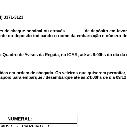
) 3371-3123
vés de cheque nominal ou através de depósito em favor d
nte do depósito indicando o nome da embarcação e número de t
o Quadro de Avisos da Regata, no ICAR, até as 8:00hs do dia da 
das em ordem de chegada.
Os veleiros que quiserem pernoitar, 
poio para embarque / desembarque até as 24:00hs de dia 09/12 e
NUMERAL
:
OVOS ( ) CRUZEIRO ( )