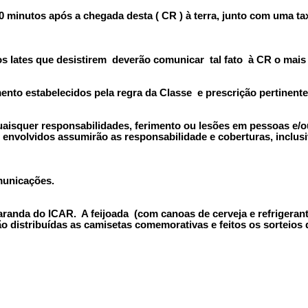
 minutos após a chegada desta ( CR ) à terra, junto com uma taxa
os Iates que desistirem deverão comunicar tal fato à CR o mais
ento estabelecidos pela regra da Classe e prescrição pertinent
isquer responsabilidades, ferimento ou lesões em pessoas e/ou 
envolvidos assumirão as responsabilidade e coberturas, inclus
municações.
aranda do ICAR. A feijoada (com canoas de cerveja e refrigerant
 distribuídas as camisetas comemorativas e feitos os sorteios 