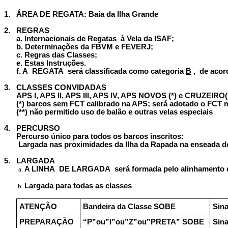
1.
ÁREA DE REGATA: Baía da Ilha Grande
2.
REGRAS
a. Internacionais de Regatas à Vela da ISAF;
b. Determinações da FBVM e FEVERJ;
c. Regras das Classes;
e. Estas Instruções.
f. A REGATA será classificada como categoria
B
, de acor
3.
CLASSES CONVIDADAS
APS I, APS II, APS III, APS IV, APS NOVOS (*) e CRUZEIRO(
(*) barcos sem FCT calibrado na APS; será adotado o FCT
(**) não permitido uso de balão e outras velas especiais
4.
PERCURSO
Percurso único para todos os barcos inscritos:
Largada nas proximidades da Ilha da Rapada na enseada de
5.
LARGADA
A LINHA DE LARGADA será formada pelo alinhamento do 
Largada para todas as classes
ATENÇÃO
Bandeira da Classe SOBE
Sina
PREPARAÇÃO
“P”ou”I”ou”Z”ou”PRETA” SOBE
Sina