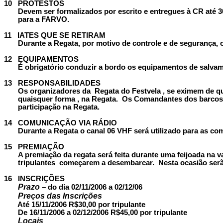
10
PROTESTOS
Devem ser formalizados por escrito e entregues à CR até 30
para a FARVO.
11
IATES QUE SE RETIRAM
Durante a Regata, por motivo de controle e de segurança, 
12
EQUIPAMENTOS
É obrigatório conduzir a bordo os equipamentos de salvam
13
RESPONSABILIDADES
Os organizadores da Regata do Festvela , se eximem de qua
quaisquer forma , na Regata. Os Comandantes dos barcos 
participação na Regata.
14
COMUNICAÇÃO VIA RÁDIO
Durante a Regata o canal 06 VHF será utilizado para as co
15
PREMIAÇÃO
A premiação da regata será feita durante uma feijoada na v
tripulantes começarem a desembarcar. Nesta ocasião serão
16
INSCRIÇÕES
Prazo
– do dia 02/11/2006 a 02/12/06
Preços das Inscrições
Até 15/11/2006 R$30,00 por tripulante
De 16/11/2006 a 02/12/2006 R$45,00 por tripulante
Locais