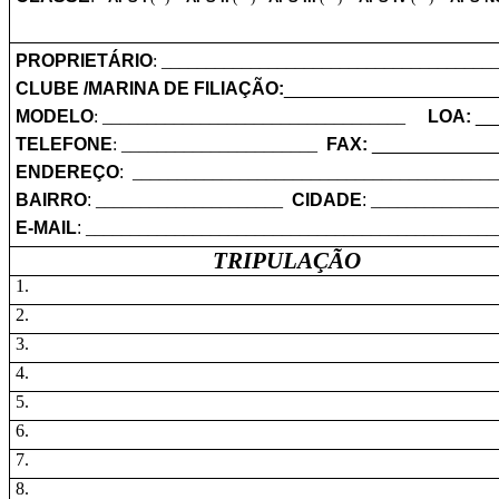
PROPRIETÁRIO
: _____________________________________
CLUBE /MARINA DE FILIAÇÃO:
_____________________
MODELO
: __________________________________
LOA:
__
TELEFONE
: ______________________
FAX:
____________
ENDEREÇO
:
_________________________________________
BAIRRO
:
_____________________
CIDADE
:
______________
E-MAIL
:
______________________________________________
TRIPULAÇÃO
1.
2.
3.
4.
5.
6.
7.
8.