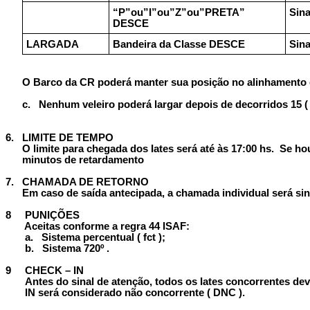
“P”ou”I”ou”Z”ou”PRETA”
Sina
DESCE
LARGADA
Bandeira da Classe DESCE
Sina
O Barco da CR poderá manter sua posição no alinhamento
c.
Nenhum veleiro poderá largar depois de decorridos 15 ( 
6.
LIMITE DE TEMPO
O limite para chegada dos Iates será até às 17:00 hs. Se h
minutos de retardamento
7.
CHAMADA DE RETORNO
Em caso de saída antecipada, a chamada individual será sin
8
PUNIÇÕES
Aceitas conforme a regra 44 ISAF:
a.
Sistema percentual ( fct );
b.
Sistema 720º .
9
CHECK – IN
Antes do sinal de atenção, todos os Iates concorrentes d
IN será considerado não concorrente ( DNC ).