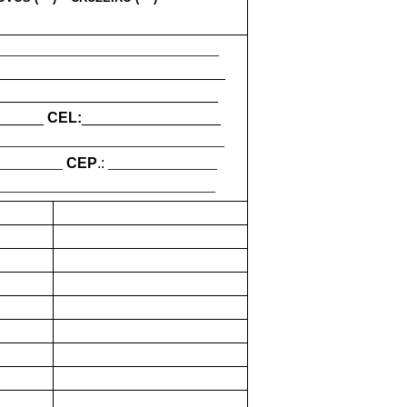
_______________________________
____________________________
___________________________
______
CEL:
_________________
_______________________________
_________
CEP
.:
_______________
______________________________