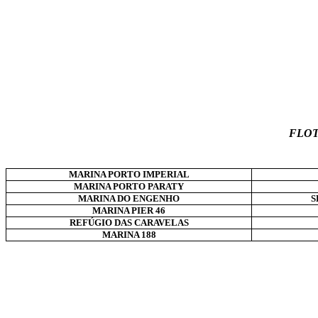
FLOT
MARINA PORTO IMPERIAL
MARINA PORTO PARATY
MARINA DO ENGENHO
S
MARINA PIER 46
REFÚGIO DAS CARAVELAS
MARINA 188