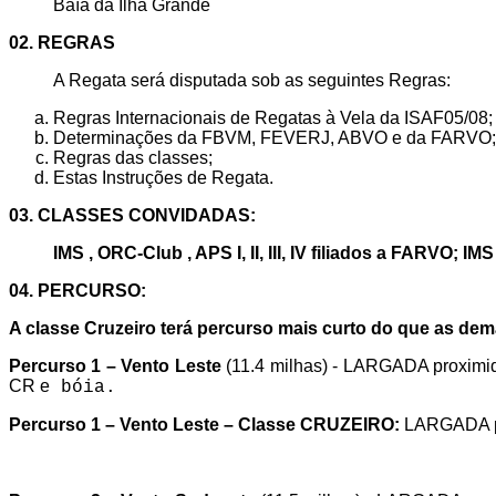
Baía da Ilha Grande
02. REGRAS
A Regata será disputada sob as seguintes Regras:
Regras Internacionais de Regatas à Vela da ISAF05/08;
Determinações da FBVM, FEVERJ, ABVO e da FARVO;
Regras das classes;
Estas Instruções de Regata.
03. CLASSES CONVIDADAS:
IMS , ORC-Club , APS I, II, III, IV filiados a FARVO; 
04. PERCURSO:
A classe Cruzeiro terá percurso mais curto do que as dem
Percurso 1 – Vento Leste
(11.4 milhas) - LARGADA proximid
CR e
bóia.
Percurso 1 – Vento Leste – Classe CRUZEIRO:
LARGADA pr