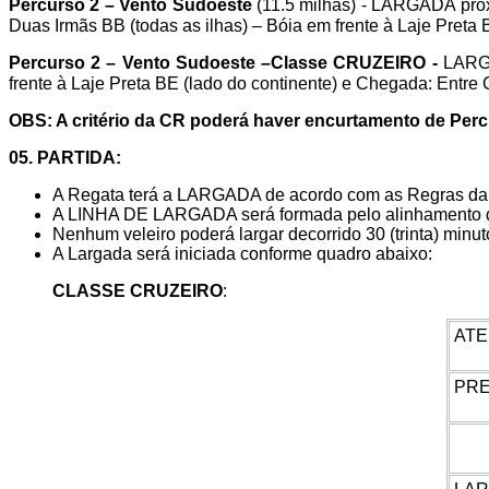
Percurso 2 – Vento Sudoeste
(11.5 milhas)
- LARGADA proxi
Duas Irmãs BB (todas as ilhas) – Bóia em frente à Laje Preta
Percurso 2 – Vento Sudoeste –Classe CRUZEIRO -
LARGA
frente à Laje Preta BE (lado do continente) e Chegada: Entre 
OBS: A critério da CR poderá haver encurtamento de Percur
05. PARTIDA:
A Regata terá a LARGADA de acordo com as Regras da
A LINHA DE LARGADA será formada pelo alinhamento do
Nenhum veleiro poderá largar decorrido 30 (trinta) minut
A Largada será iniciada conforme quadro abaixo:
CLASSE CRUZEIRO
:
AT
PR