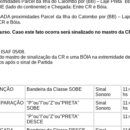
midades Parcel da Ilha do Calombo por (BB) – Laje Preta
BB
 BE (lado do continente) e Chegada: Entre CR e Bóia.
DA proximidades Parcel da Ilha do Calombo por (BB) – Laje
CR e Bóia.
so. Caso este fato ocorra será sinalizado no mastro da CR 
 ISAF 05/08.
 mastro de sinalização da CR e uma BÓIA na extremidade de 
os após o sinal de Partida
ENÇÃO
Bandeira da Classe SOBE
Sinal
11:
Sonoro
hs
EPARAÇÃO
"P"ou"I"ou"Z"ou"PRETA"
Sinal
11:
SOBE
Sonoro
hs
"P"ou"I"ou"Z"ou"PRETA"
11:
DESCE