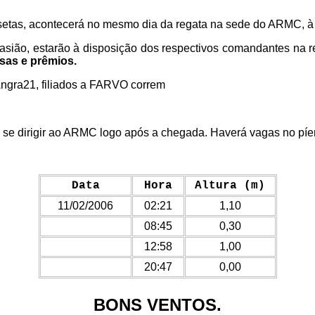
setas, acontecerá no mesmo dia da regata na sede do ARMC, à p
casião, estarão à disposição dos respectivos comandantes na 
isas e prêmios.
Angra21, filiados a FARVO correm
se dirigir ao ARMC logo após a chegada. Haverá vagas no píer e
Data
Hora
Altura (m)
11/02/2006
02:21
1,10
08:45
0,30
12:58
1,00
20:47
0,00
BONS VENTOS.