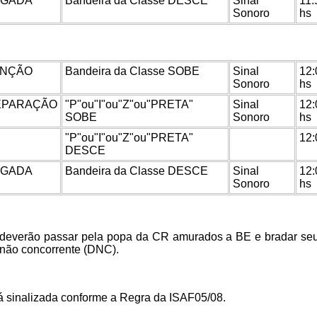
RGADA
Bandeira da Classe DESCE
Sinal
11:
Sonoro
hs
ENÇÃO
Bandeira da Classe SOBE
Sinal
12:
Sonoro
hs
EPARAÇÃO
"P"ou"I"ou"Z"ou"PRETA"
Sinal
12:
SOBE
Sonoro
hs
"P"ou"I"ou"Z"ou"PRETA"
12:
DESCE
RGADA
Bandeira da Classe DESCE
Sinal
12:
Sonoro
hs
es deverão passar pela popa da CR amurados a BE e bradar s
 não concorrente (DNC).
á sinalizada conforme a Regra da ISAF05/08.