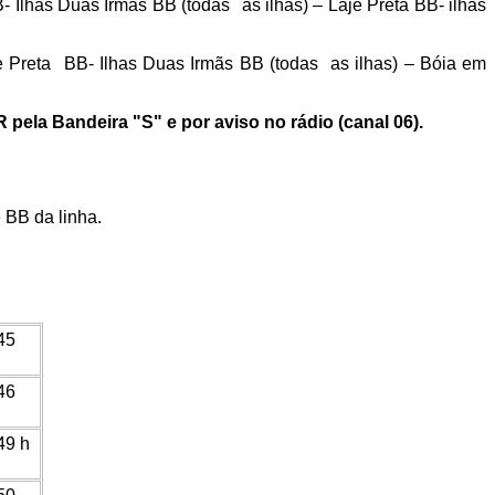
- Ilhas Duas Irmãs BB (todas
as ilhas) – Laje Preta BB- ilhas
 Preta
BB- Ilhas Duas Irmãs BB (todas
as ilhas) – Bóia em
pela Bandeira "S" e por aviso no rádio (canal 06).
BB da linha.
45
46
49 h