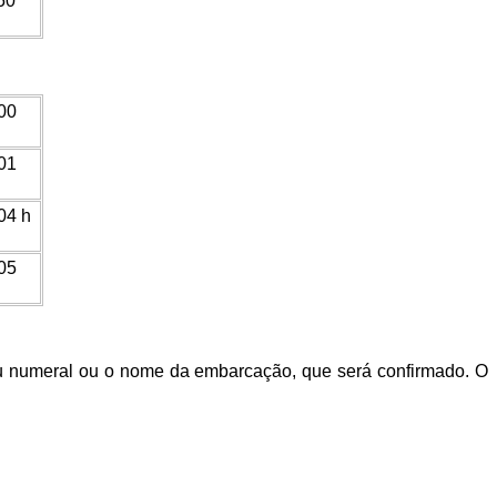
50
00
01
04 h
05
eu numeral ou o nome da embarcação, que será confirmado. O