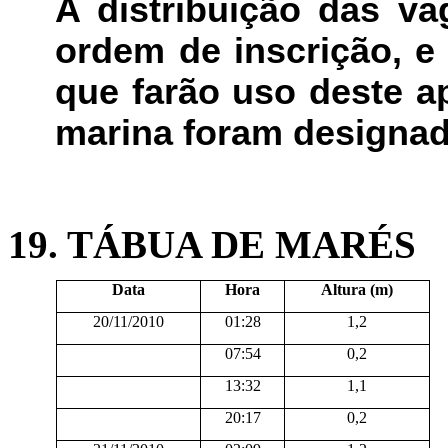
A distribuição das va
ordem de inscrição, e 
que farão uso deste a
marina foram designado
19. TÁBUA DE MARÉS
Data
Hora
Altura (m)
20/11/2010
01:28
1,2
07:54
0,2
13:32
1,1
20:17
0,2