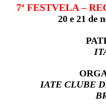
7ª FESTVELA – R
20 e 21 de 
PAT
IT
ORGA
IATE CLUBE D
BR