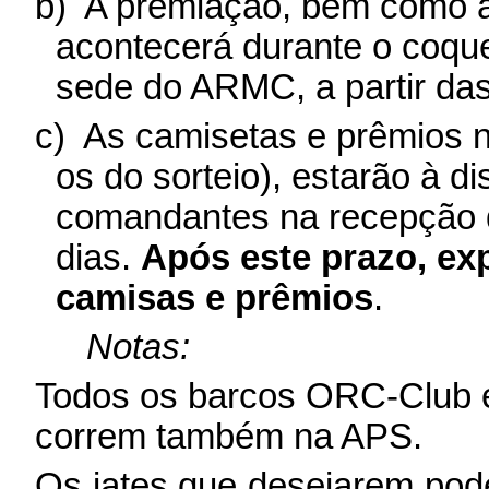
b)
A premiação, bem como a 
acontecerá durante o coqu
sede do ARMC, a partir das
c)
As camisetas e prêmios n
os do sorteio), estarão à d
comandantes na recepção 
dias.
Após este prazo, exp
camisas e prêmios
.
Notas:
Todos os barcos
ORC-Club
e
correm também na APS.
Os iates que desejarem pode