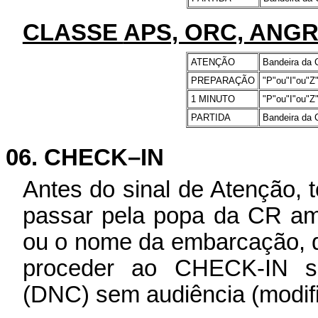
CLASSE
APS, ORC, ANGR
ATENÇÃO
Bandeira da
PREPARAÇÃO
"P"
ou"
I"ou"
1 MINUTO
"P"
ou"
I"ou"
PARTIDA
Bandeira da
06. CHECK–IN
Antes do sinal de Atenção, 
passar pela popa da CR am
ou o nome da embarcação, q
proceder ao CHECK-IN se
(DNC) sem audiência (modifi