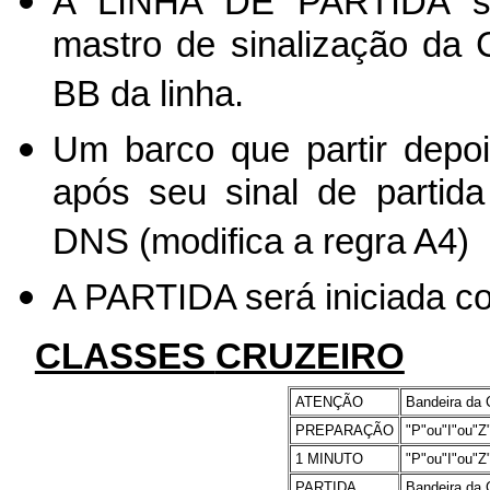
A LINHA DE PARTIDA ser
mastro de sinalização da
BB da linha.
Um barco que partir depoi
após seu sinal de partida
DNS (modifica a regra A4)
A PARTIDA será iniciada c
CLASSES
CRUZEIRO
ATENÇÃO
Bandeira da
PREPARAÇÃO
"P"
ou"
I"ou"
1 MINUTO
"P"
ou"
I"ou"
PARTIDA
Bandeira da