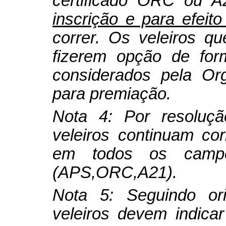
certificado ORC ou
inscrição e para efeit
correr. Os veleiros q
fizerem opção de for
considerados pela O
para premiação.
Nota
4
: Por resolu
veleiros continuam co
em todos os campeo
(APS,ORC,A21).
Nota
5
: Seguindo or
veleiros devem indica